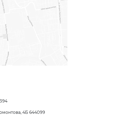
394
ермонтова, 4Б 644099